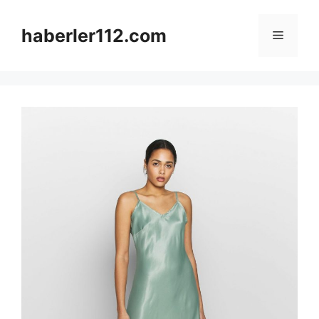
Skip
to
haberler112.com
Menu
content