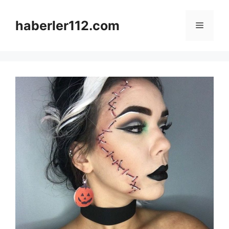
Skip
to
haberler112.com
Menu
content