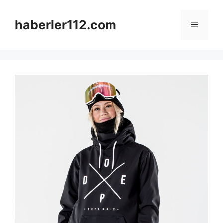
Skip
to
haberler112.com
Menu
content