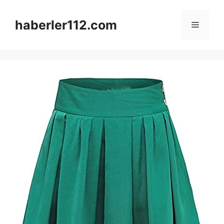
Skip
to
haberler112.com
Menu
content