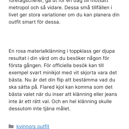
företagschefer, gå ut för en dag till motsatt
metropol och så vidare. Dessa små tillfällen i
livet ger stora variationer om du kan planera din
outfit smart för dessa.
En rosa materialklänning i toppklass ger djupa
resultat i din värd om du besöker någon för
första gången. För officiella besök kan till
exempel svart minikjol med vit skjorta vara det
bästa. Nu är det din flip att bestämma vad du
ska sätta på. Flared kjol kan komma som det
bästa valet när du inser att klänning eller jeans
inte är ett rätt val. Och en hel klänning skulle
dessutom inte tjäna målet.
Categories
kvinnors outfit