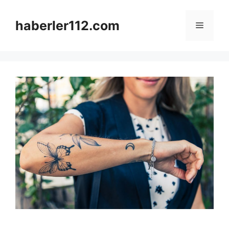
Skip
to
haberler112.com
Menu
content