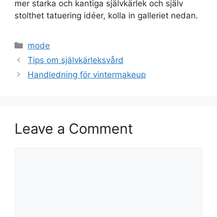
mer starka och kantiga självkärlek och själv
stolthet tatuering idéer, kolla in galleriet nedan.
Categories
mode
Tips om självkärleksvård
Handledning för vintermakeup
Leave a Comment
Comment