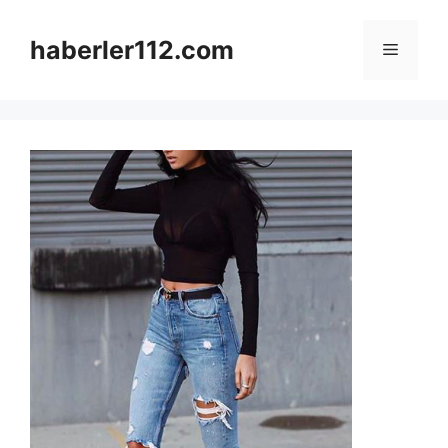
Skip
to
haberler112.com
Menu
content