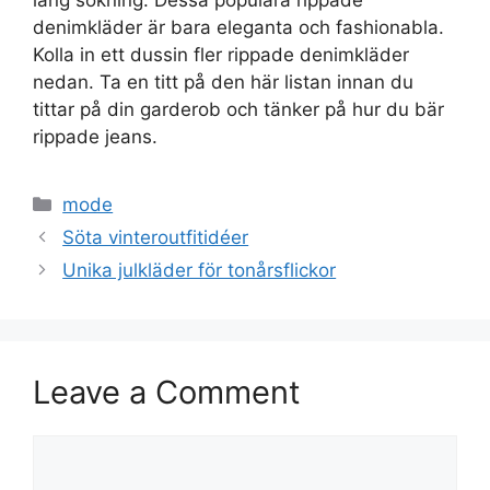
denimkläder är bara eleganta och fashionabla.
Kolla in ett dussin fler rippade denimkläder
nedan. Ta en titt på den här listan innan du
tittar på din garderob och tänker på hur du bär
rippade jeans.
Categories
mode
Söta vinteroutfitidéer
Unika julkläder för tonårsflickor
Leave a Comment
Comment