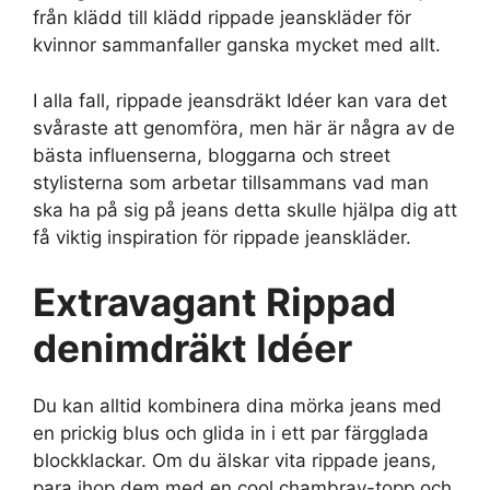
från klädd till klädd rippade jeanskläder för
kvinnor sammanfaller ganska mycket med allt.
I alla fall, rippade jeansdräkt Idéer kan vara det
svåraste att genomföra, men här är några av de
bästa influenserna, bloggarna och street
stylisterna som arbetar tillsammans vad man
ska ha på sig på jeans detta skulle hjälpa dig att
få viktig inspiration för rippade jeanskläder.
Extravagant
Rippad
denimdräkt
Idéer
Du kan alltid kombinera dina mörka jeans med
en prickig blus och glida in i ett par färgglada
blockklackar. Om du älskar vita rippade jeans,
para ihop dem med en cool chambray-topp och