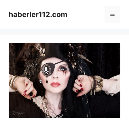
Skip
to
haberler112.com
Menu
content