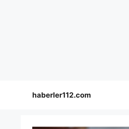
Skip
to
haberler112.com
content