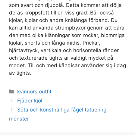
som svart och djupblå. Detta kommer att dölja
deras kroppsfett till en viss grad. Bär också
kjolar, kjolar och andra knälånga förband. Du
kan alltid använda strumpbyxor genom att bära
den med olika klänningar som rockar, blommiga
kjolar, shorts och långa midis. Prickar,
hjärtavtryck, vertikala och horisontella ränder
och texturerade tights är väldigt mycket på
modet. Till och med kändisar använder sig i dag
av tights.
Categories
kvinnors outfit
Fjäder kjol
Söta och konstnärliga fågel tatuering
mönster