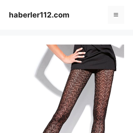
Skip
to
haberler112.com
Menu
content