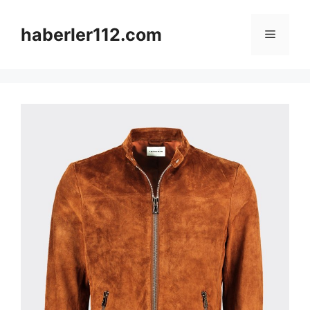
Skip
to
haberler112.com
Menu
content