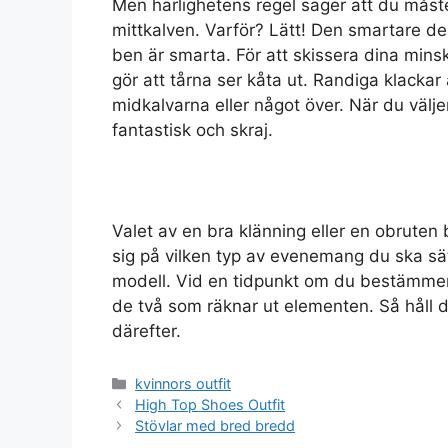
Men härlighetens regel säger att du måste
mittkalven. Varför? Lätt! Den smartare del
ben är smarta. För att skissera dina mins
gör att tårna ser kåta ut. Randiga klackar ä
midkalvarna eller något över. När du väljer
fantastisk och skraj.
Valet av en bra klänning eller en obruten 
sig på vilken typ av evenemang du ska sät
modell. Vid en tidpunkt om du bestämmer d
de två som räknar ut elementen. Så håll d
därefter.
Categories
kvinnors outfit
High Top Shoes Outfit
Stövlar med bred bredd