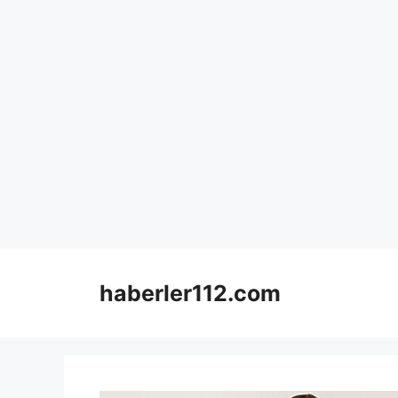
Skip
to
haberler112.com
content