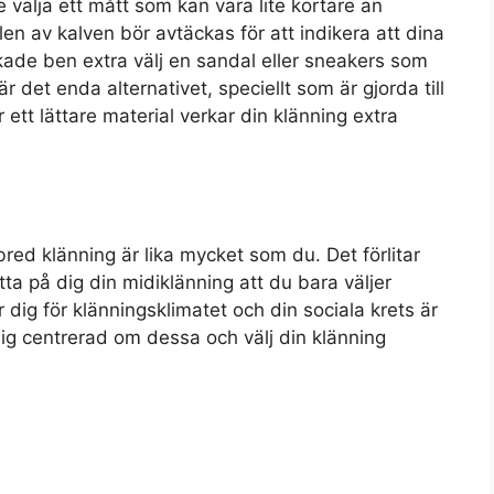
 välja ett mått som kan vara lite kortare än
en av kalven bör avtäckas för att indikera att dina
kade ben extra välj en sandal eller sneakers som
r det enda alternativet, speciellt som är gjorda till
 ett lättare material verkar din klänning extra
bred klänning är lika mycket som du. Det förlitar
ta på dig din midiklänning att du bara väljer
ig för klänningsklimatet och din sociala krets är
ig centrerad om dessa och välj din klänning