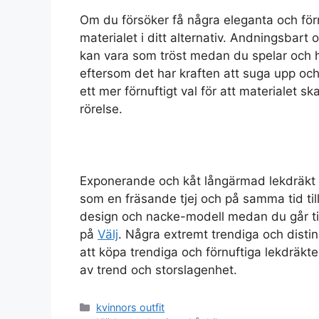
Om du försöker få några eleganta och förnu
materialet i ditt alternativ. Andningsbart 
kan vara som tröst medan du spelar och hål
eftersom det har kraften att suga upp och
ett mer förnuftigt val för att materialet 
rörelse.
Exponerande och kåt långärmad lekdräkt h
som en fräsande tjej och på samma tid tillå
design och nacke-modell medan du går til
på
Välj
. Några extremt trendiga och disti
att köpa trendiga och förnuftiga lekdräkte
av trend och storslagenhet.
Categories
kvinnors outfit