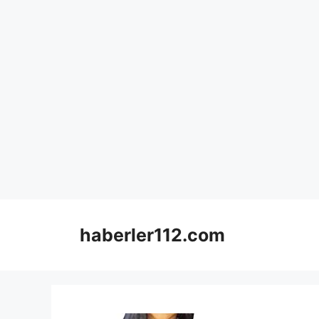
Skip
to
haberler112.com
content