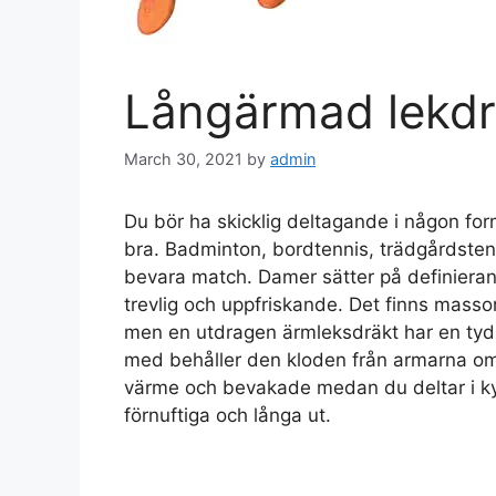
Långärmad lekdr
March 30, 2021
by
admin
Du bör ha skicklig deltagande i någon for
bra. Badminton, bordtennis, trädgårdstenn
bevara match. Damer sätter på definierand
trevlig och uppfriskande. Det finns massor
men en utdragen ärmleksdräkt har en tydli
med behåller den kloden från armarna om
värme och bevakade medan du deltar i ky
förnuftiga och långa ut.