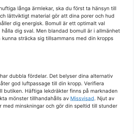
ftiga långa ärmlekar, ska du först ta hänsyn till
och lättviktigt material gör att dina porer och hud
ler dig energisk. Bomull är ett optimalt val
 hålla dig sval. Men blandad bomull är i allmänhet
ska kunna sträcka sig tillsammans med din kropps
ar dubbla fördelar. Det belyser dina alternativ
ter god luftpassage till din kropp. Verifiera
l butiken. Häftiga lekdräkter finns på marknaden
nkta mönster tillhandahålls av
Missvisad
. Njut av
r med minskningar och gör din speltid till stunder