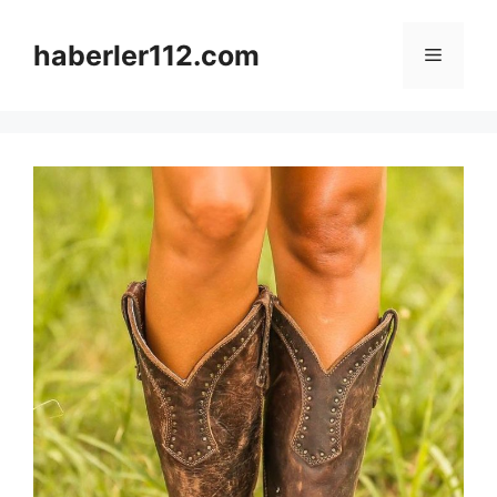
Skip
to
haberler112.com
Menu
content