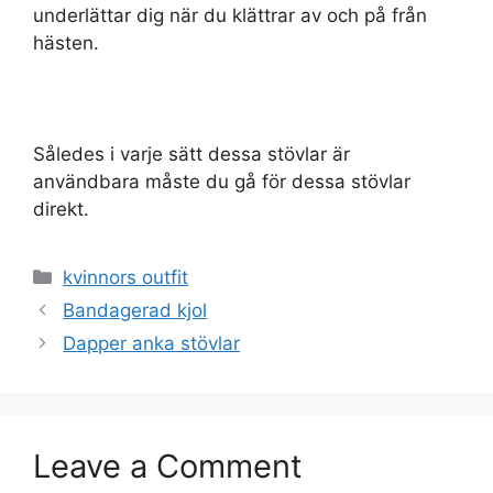
underlättar dig när du klättrar av och på från
hästen.
Således i varje sätt dessa stövlar är
användbara måste du gå för dessa stövlar
direkt.
Categories
kvinnors outfit
Bandagerad kjol
Dapper anka stövlar
Leave a Comment