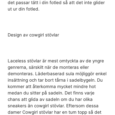
det passar tätt i din fotled så att det inte glider
ut ur din fotled.
Design av cowgirl stövlar
Laceless stövlar är mest omtyckta av de yngre
genrerna, särskilt när de monteras eller
demonteras. Läderbaserad sula möjliggör enkel
insättning och tar bort tårna i sadelbygeln. Du
kommer att återkomma mycket mindre hot
medan du sitter på sadeln. Det finns varje
chans att glida av sadeln om du har olika
sneakers än cowgirl stövlar. Eftersom dessa
damer Cowgirl stövlar har en tum topp så det