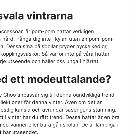
svala vintrarna
deaccessoar, är pom-pom hattar verkligen
 hård. Fånga dig inte i kylan utan en pom-pom-
en. Dessa små pälsbollar pryder nyckelkedjor,
d kopplingsväskor. Så varför inte på våra hattar
arje utseende och håller oss unga i hjärtat.
med ett modeuttalande?
 Choo anpassar sig till denna oundvikliga trend
lektioner för denna vinter. Även om det är
 festlig känsla och avrundar säsongens stämning.
 vinter har du rätt trend. Dessa hattar är en bra
 med vänner eller bara gå i skolan. De är lämpliga i
et här utseendet.