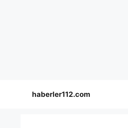
Skip
to
haberler112.com
content