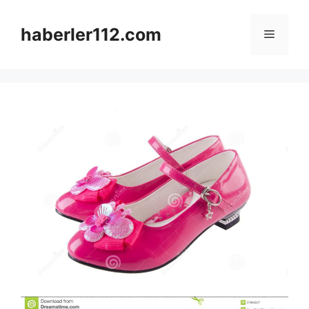
Skip
to
haberler112.com
Menu
content