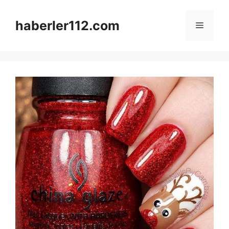
Skip
to
haberler112.com
Menu
content