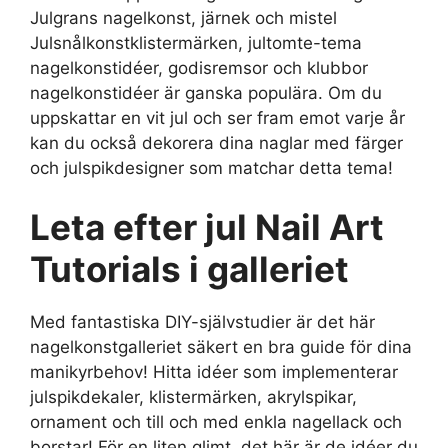
Julgrans nagelkonst, järnek och mistel
Julsnålkonstklistermärken, jultomte-tema
nagelkonstidéer, godisremsor och klubbor
nagelkonstidéer är ganska populära. Om du
uppskattar en vit jul och ser fram emot varje år
kan du också dekorera dina naglar med färger
och julspikdesigner som matchar detta tema!
Leta efter jul Nail Art
Tutorials i galleriet
Med fantastiska DIY-självstudier är det här
nagelkonstgalleriet säkert en bra guide för dina
manikyrbehov! Hitta idéer som implementerar
julspikdekaler, klistermärken, akrylspikar,
ornament och till och med enkla nagellack och
borstar! För en liten glimt, det här är de idéer du