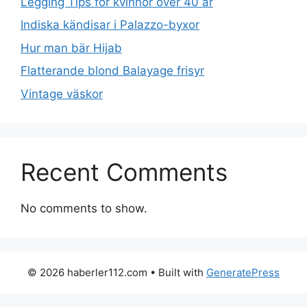
Legging Tips för kvinnor över 40 år
Indiska kändisar i Palazzo-byxor
Hur man bär Hijab
Flatterande blond Balayage frisyr
Vintage väskor
Recent Comments
No comments to show.
© 2026 haberler112.com
• Built with
GeneratePress