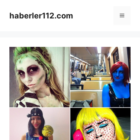
Skip
to
haberler112.com
Menu
content