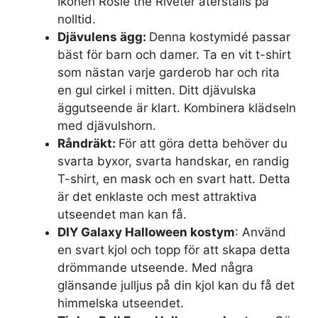
Ikonen Rosie the Riveter återställs på
nolltid.
Djävulens ägg:
Denna kostymidé passar
bäst för barn och damer. Ta en vit t-shirt
som nästan varje garderob har och rita
en gul cirkel i mitten. Ditt djävulska
äggutseende är klart. Kombinera klädseln
med djävulshorn.
Råndräkt:
För att göra detta behöver du
svarta byxor, svarta handskar, en randig
T-shirt, en mask och en svart hatt. Detta
är det enklaste och mest attraktiva
utseendet man kan få.
DIY Galaxy Halloween kostym
: Använd
en svart kjol och topp för att skapa detta
drömmande utseende. Med några
glänsande julljus på din kjol kan du få det
himmelska utseendet.