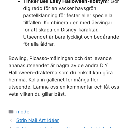
Tinker Bell Easy Halloween-kostym
: Gör
dig redo för en vacker havsgrön
pastellklänning för fester eller speciella
tillfällen. Kombinera den med älvvingar
för att skapa en Disney-karaktär.
Utseendet är bara lyckligt och bedårande
för alla åldrar.
Bowling, Picasso-målningen och det levande
ananasutseendet är några av de andra DIY
Halloween-dräkterna som du enkelt kan göra
hemma. Kolla in galleriet för många fler
utseende. Lämna oss en kommentar och låt oss
veta vilken du gillar bäst.
Categories
mode
Strip Nail Art Idéer