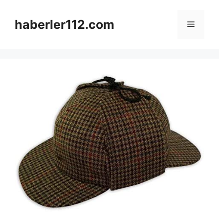
Skip
to
haberler112.com
Menu
content