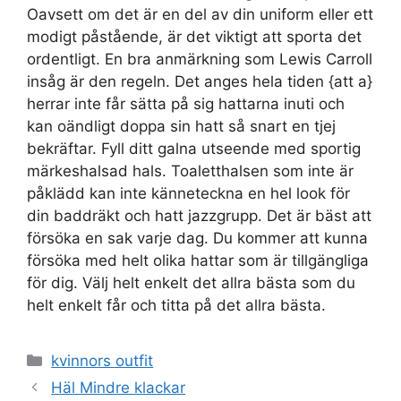
Oavsett om det är en del av din uniform eller ett
modigt påstående, är det viktigt att sporta det
ordentligt. En bra anmärkning som Lewis Carroll
insåg är den regeln. Det anges hela tiden {att a}
herrar inte får sätta på sig hattarna inuti och
kan oändligt doppa sin hatt så snart en tjej
bekräftar. Fyll ditt galna utseende med sportig
märkeshalsad hals. Toaletthalsen som inte är
påklädd kan inte känneteckna en hel look för
din baddräkt och hatt jazzgrupp. Det är bäst att
försöka en sak varje dag. Du kommer att kunna
försöka med helt olika hattar som är tillgängliga
för dig. Välj helt enkelt det allra bästa som du
helt enkelt får och titta på det allra bästa.
Categories
kvinnors outfit
Häl Mindre klackar