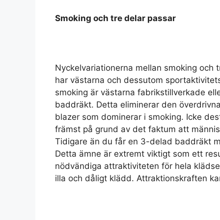
Smoking och tre delar passar
Nyckelvariationerna mellan smoking och t
har västarna och dessutom sportaktivitetsj
smoking är västarna fabrikstillverkade el
baddräkt. Detta eliminerar den överdrivn
blazer som dominerar i smoking. Icke de
främst på grund av det faktum att männis
Tidigare än du får en 3-delad baddräkt mås
Detta ämne är extremt viktigt som ett resu
nödvändiga attraktiviteten för hela kläds
illa och dåligt klädd. Attraktionskraften 