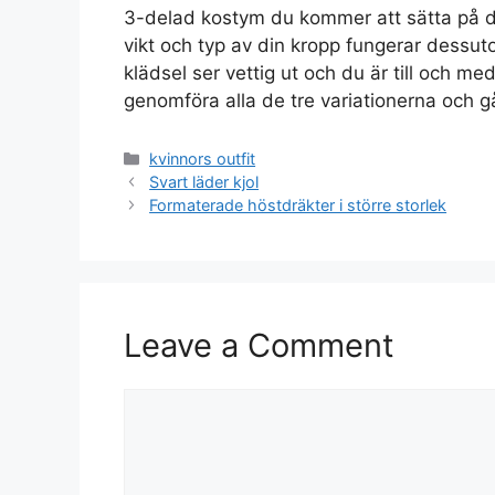
3-delad kostym du kommer att sätta på de
vikt och typ av din kropp fungerar dessu
klädsel ser vettig ut och du är till och m
genomföra alla de tre variationerna och g
Categories
kvinnors outfit
Svart läder kjol
Formaterade höstdräkter i större storlek
Leave a Comment
Comment