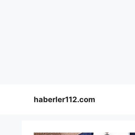
Skip
to
haberler112.com
content