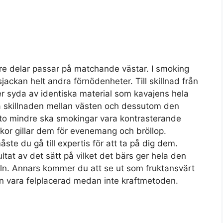
re delar passar på matchande västar. I smoking
ackan helt andra förnödenheter. Till skillnad från
ler syda av identiska material som kavajens hela
a skillnaden mellan västen och dessutom den
sto mindre ska smokingar vara kontrasterande
kor gillar dem för evenemang och bröllop.
te du gå till expertis för att ta på dig dem.
ltat av det sätt på vilket det bärs ger hela den
eln. Annars kommer du att se ut som fruktansvärt
kan vara felplacerad medan inte kraftmetoden.